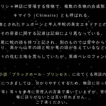
ギリシャ神話に登場する怪物で、複数の生物の合成獣
キマイラ（Chimaira）とも呼ばれる。
物とされたテュポーンと半人半蛇の美女エキドナと
その容姿に関する記述は記録により異なっている。
尻尾に蛇の頭を持つと記され、別のものでは背中から
たり、肩から山羊の頭と蛇か竜の頭が生えているなど
人々の住む土地を荒らしていたが、英雄ベレロフォン
小説「ブラックホール・プリンセス」
に出てくる用語
項につきましては、分かりやすくするため、物語に沿っ
ア等）等々を参考に管理人の言葉で書いていますが、管
報に誤りがないとは言い切れません。
ご了承ください。