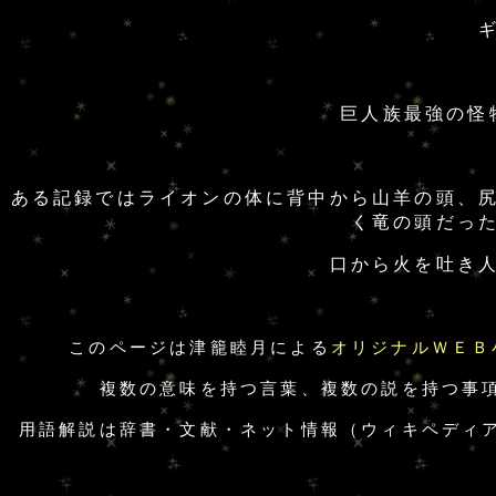
巨人族最強の怪
ある記録ではライオンの体に背中から山羊の頭、
く竜の頭だっ
口から火を吐き
このページは津籠睦月による
オリジナルＷＥＢ
複数の意味を持つ言葉、複数の説を持つ事
用語解説は辞書・文献・ネット情報（ウィキペディ